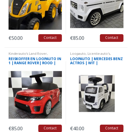
€
50.00
€
85.00
Contact
Contact
Kinderauto's Land Rover
,
Loopauto
,
Licentie auto's
,
Loopauto
Kinderauto's Mercedes
REISKOFFER EN LOOPAUTO IN
LOOPAUTO | MERCEDES BENZ
1 | RANGE ROVER| ROOD |
ACTROS | WIT |
€
85.00
€
40.00
Contact
Contact