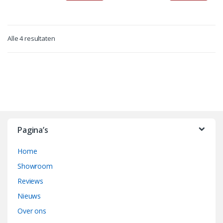
Alle 4 resultaten
B
r
Pagina’s
a
Home
n
Showroom
d
Reviews
Nieuws
s
Over ons
C