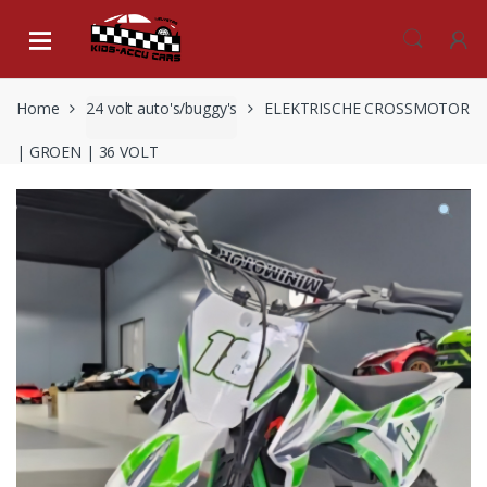
Skip
Skip
to
to
navigation
content
Home
24 volt auto's/buggy's
ELEKTRISCHE CROSSMOTOR
| GROEN | 36 VOLT