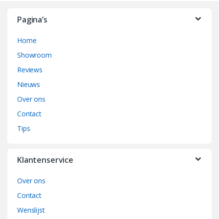
r
Pagina’s
a
Home
n
Showroom
d
Reviews
Nieuws
s
Over ons
C
Contact
a
Tips
r
Klantenservice
o
Over ons
u
Contact
s
Wenslijst