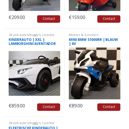
€
209.00
€
159.00
Contact
Contact
24 volt auto's/buggy's
,
Licentie
Motors & Scooters
auto's
,
Kinderauto's Lamborghini
KINDERAUTO | XXL |
MINI BMW S1000RR | BLAUW
LAMBORGHINI AVENTADOR
| 6V
SV |24 VOLT
€
859.00
€
89.00
Contact
Contact
24 volt auto's/buggy's
,
Licentie
auto's
,
Kinderauto's Lamborghini
ELEKTRISCHE KINDERAUTO |