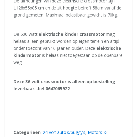
De afmetingen van deze elektrische crossmotor zijn:
L128x55x85 cm en de zit hoogte betreft 58cm vanaf de
grond gemeten. Maximaal belastbaar gewicht is 70kg.
De 500 watt
elektrische kinder crossmotor
mag
helaas alleen gebruikt worden op eigen terrein en altijd
onder toezicht van 16 jaar en ouder. Deze
elektrische
kindermotor
is helaas niet toegestaan op de openbare
weg!
Deze 36 volt crossmotor is alleen op bestelling
leverbaar…bel 0642065922
Categorieën:
24 volt auto's/buggy's
,
Motors &