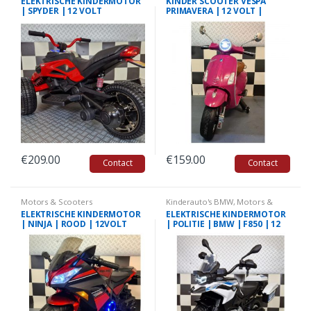
ELEKTRISCHE KINDERMOTOR
KINDER SCOOTER VESPA
| SPYDER | 12 VOLT
PRIMAVERA | 12 VOLT |
METALLIC ROZE
€
209.00
€
159.00
Contact
Contact
Motors & Scooters
Kinderauto's BMW
,
Motors &
Scooters
ELEKTRISCHE KINDERMOTOR
ELEKTRISCHE KINDERMOTOR
| NINJA | ROOD | 12VOLT
| POLITIE | BMW | F850 | 12
VOLT