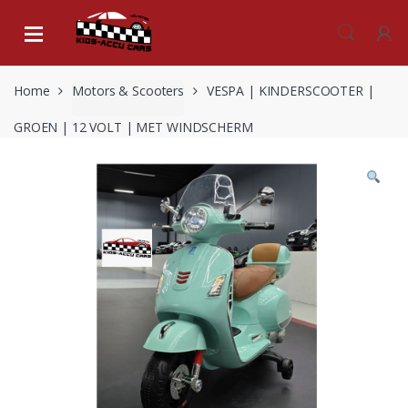
Skip
Skip
to
to
navigation
content
Home
Motors & Scooters
VESPA | KINDERSCOOTER |
GROEN | 12 VOLT | MET WINDSCHERM