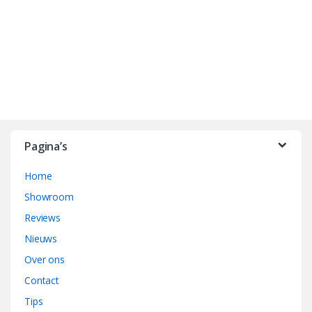
B
r
Pagina’s
a
Home
n
Showroom
d
Reviews
Nieuws
s
Over ons
C
Contact
a
Tips