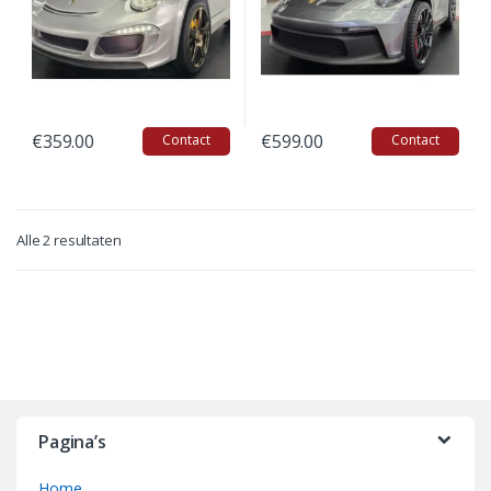
€
359.00
€
599.00
Contact
Contact
Alle 2 resultaten
B
r
Pagina’s
a
Home