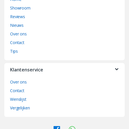
n
Showroom
d
Reviews
Nieuws
s
Over ons
C
Contact
a
Tips
r
Klantenservice
o
Over ons
u
Contact
s
Wenslijst
e
Vergelijken
l