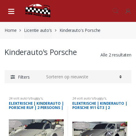
Skip
Skip
to
to
navigation
content
Home
Licentie auto's
Kinderauto's Porsche
Kinderauto's Porsche
Alle 2 resultaten
Filters
24 volt auto's/buggy's
,
24 volt auto's/buggy's
,
Uncategorized
,
Kinderauto's
Kinderauto's Porsche
ELEKTRISCHE | KINDERAUTO |
ELEKTRISCHE | KINDERAUTO |
Porsche
PORSCHE RUF | 2 PERSOONS |
PORSCHE 911 GT3 | 2
24 VOLT
PERSOONS | 24 VOLT