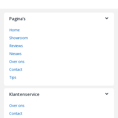
B
r
Pagina’s
a
Home
n
Showroom
d
Reviews
Nieuws
s
Over ons
C
Contact
a
Tips
r
Klantenservice
o
Over ons
u
Contact