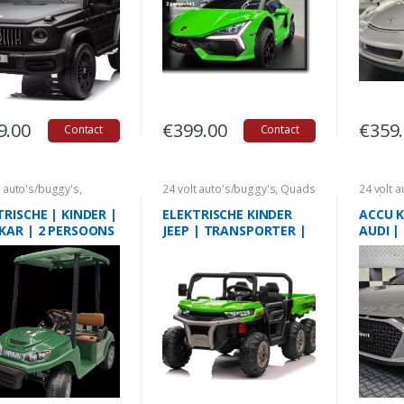
9.00
€
399.00
€
359
Contact
Contact
t auto's/buggy's
,
24 volt auto's/buggy's
,
Quads
24 volt 
auto's
Kinderau
TRISCHE | KINDER |
ELEKTRISCHE KINDER
ACCU 
KAR | 2 PERSOONS
JEEP | TRANSPORTER |
AUDI | 
 VOLT
24 VOLT| GROEN
PERSOO