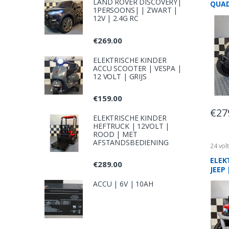
LAND ROVER DISCOVERY|
QUAD
1PERSOONS| | ZWART |
MAVE
12V | 2.4G RC
€
269.00
ELEKTRISCHE KINDER
ACCU SCOOTER | VESPA |
12 VOLT | GRIJS
€
159.00
€
27
ELEKTRISCHE KINDER
HEFTRUCK | 12VOLT |
ROOD | MET
AFSTANDSBEDIENING
24 vol
Kinder
ELEK
€
289.00
JEEP
24 V
ACCU | 6V | 10AH