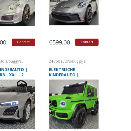
.00
€
599.00
Contact
Contact
auto's/buggy's
,
24 volt auto's/buggy's
,
to's Audi
Kinderauto's Mercedes
KINDERAUTO |
ELEKTRISCHE
R8 | XXL | 2
KINDERAUTO |
NS | 24 VOLT |
MERCEDES G63 | XXL |
AMG |2 PERSOONS |
24VOLT | MAT GROEN