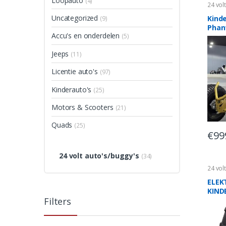
Loopauto
(4)
24 vol
Uncategorized
Kinde
(9)
Phan
Accu's en onderdelen
(5)
Brus
Jeeps
(11)
Licentie auto's
(97)
Kinderauto's
(25)
Motors & Scooters
(21)
Quads
(25)
€
99
24 volt auto's/buggy's
(34)
24 vol
Licent
Merce
ELEK
KIND
Filters
MERC
AMG 
24VO