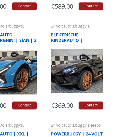
.00
€
589.00
Contact
Contact
auto's/buggy's
,
24 volt auto's/buggy's
,
auto's
,
Kinderauto's
Licentie auto's
,
Kinderauto's
hini
Lamborghini
RAUTO
ELEKTRISCHE
GHINI | SIAN | 2
KINDERAUTO |
ONS| 24 VOLT|
LAMBORGHINI HURACAN
| 1,5 PERSOONS | 24
VOLT| ZWART
.00
€
369.00
Contact
Contact
auto's/buggy's
,
24 volt auto's/buggy's
,
Jeeps
,
auto's
,
Kinderauto's
Kinderauto's
,
Quads
hini
AUTO | XXL |
POWERBUGGY | 24 VOLT