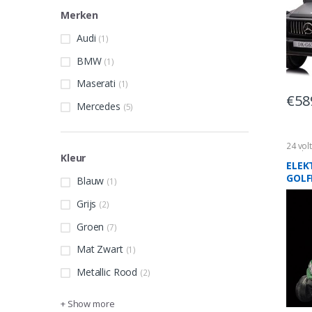
Merken
Audi
(1)
BMW
(1)
Maserati
(1)
€
58
Mercedes
(5)
24 vol
Kinder
Kleur
ELEK
GOLF
Blauw
(1)
| 24
Grijs
(2)
Groen
(7)
Mat Zwart
(1)
Metallic Rood
(2)
+ Show more