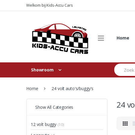
Skip
Skip
Welkom bij Kids-Accu Cars
to
to
navigation
content
Home
Search
Showroom
for:
Home
24 volt auto's/buggy's
24 vo
Show All Categories
12 volt buggy
(10)