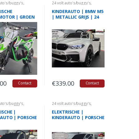
auto's/buggy's
,
24 volt auto's/buggy's
,
& Scooters
Licentie auto's
,
Kinderauto's
BMW
ISCHE
KINDERAUTO | BMW M5
MOTOR | GROEN
| METALLIC GRIJS | 24
OLT
VOLT | 1 PERSOONS
.00
€
339.00
Contact
Contact
auto's/buggy's
,
24 volt auto's/buggy's
,
orized
,
Kinderauto's
Kinderauto's Porsche
ISCHE |
ELEKTRISCHE |
RAUTO | PORSCHE
KINDERAUTO | PORSCHE
2 PERSOONS | 24
911 GT3 | 2 PERSOONS |
24 VOLT