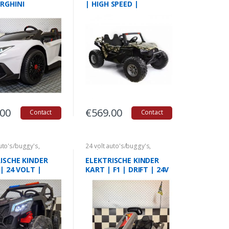
RGHINI
| HIGH SPEED |
ADOR SV |24
CAMOUFLAGE | 2
PERSOONS
.00
€
569.00
Contact
Contact
auto's/buggy's
,
24 volt auto's/buggy's
,
to's
,
Quads
Kinderauto's
,
Quads
ISCHE KINDER
ELEKTRISCHE KINDER
| 24 VOLT |
KART | F1 | DRIFT | 24V
E
|