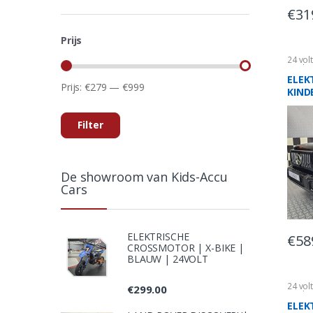
€
31
Prijs
24 vol
Kinde
ELEK
Prijs:
€279
—
€999
KIND
MERC
AMG 
Filter
24VO
De showroom van Kids-Accu
Cars
ELEKTRISCHE
€
58
CROSSMOTOR | X-BIKE |
BLAUW | 24VOLT
24 vol
€
299.00
Kinder
ELEK