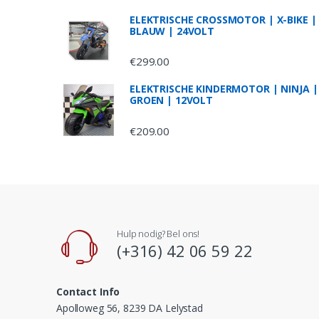
s
ELEKTRISCHE CROSSMOTOR | X-BIKE |
BLAUW | 24VOLT
C
a
€
299.00
r
ELEKTRISCHE KINDERMOTOR | NINJA |
GROEN | 12VOLT
o
€
209.00
u
s
e
l
Hulp nodig? Bel ons!
(+316) 42 06 59 22
Contact Info
Apolloweg 56, 8239 DA Lelystad