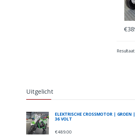
€
38
Resultaat
B
r
Uitgelicht
a
n
ELEKTRISCHE CROSSMOTOR | GROEN 
36 VOLT
d
€
489.00