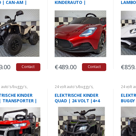
 | CAN-AM |
KINDERAUTO |
LAMBO
RICK | 24 VOLT
MASERATI MC20 | 24
AVENT
VOLT | 2 PERSOONS |
VOLT
ROOD
9.00
€
489.00
€
859
Contact
Contact
t auto's/buggy's
,
24 volt auto's/buggy's
,
24 volt 
auto's
,
Quads
Kinderauto's
,
Quads
Kinderau
TRISCHE KINDER
ELEKTRISCHE KINDER
ELEKTR
 | TRANSPORTER |
QUAD | 24 VOLT |4×4
BUGGY 
OLT| ROOD
POLITI