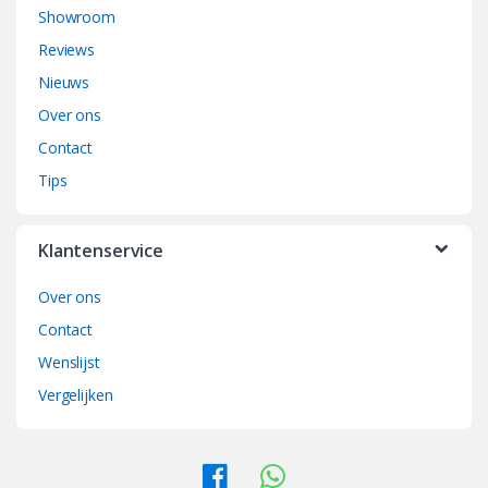
n
Showroom
d
Reviews
Nieuws
s
Over ons
C
Contact
a
Tips
r
Klantenservice
o
Over ons
u
Contact
s
Wenslijst
e
Vergelijken
l