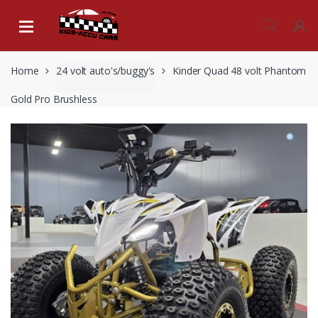
Skip
Skip
to
to
navigation
content
Home
24 volt auto's/buggy's
Kinder Quad 48 volt Phantom
Gold Pro Brushless