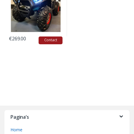
€
269.00
Contact
B
r
Pagina’s
a
Home