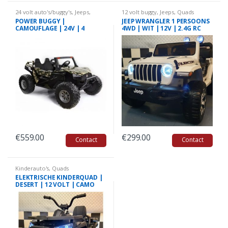
24 volt auto's/buggy's
,
Jeeps
,
12 volt buggy
,
Jeeps
,
Quads
Kinderauto's
,
Quads
POWER BUGGY |
JEEP WRANGLER 1 PERSOONS
CAMOUFLAGE | 24V | 4
4WD | WIT | 12V | 2.4G RC
WHEEL DRIVE MET RC| 2
PERSOONS
€
559.00
€
299.00
Contact
Contact
Kinderauto's
,
Quads
ELEKTRISCHE KINDERQUAD |
DESERT | 12 VOLT | CAMO
GROEN