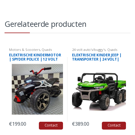
Gerelateerde producten
Motors & Scooters
,
Quads
24 volt auto's/buggy's
,
Quads
ELEKTRISCHE KINDERMOTOR
ELEKTRISCHE KINDER JEEP |
| SPYDER POLICE | 12 VOLT
TRANSPORTER | 24 VOLT|
GROEN
€
199.00
€
389.00
Contact
Contact