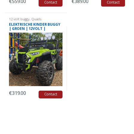
€
559.00
€
389.00
Contact
Contact
12 volt buggy
,
Quads
ELEKTRISCHE KINDER BUGGY
| GROEN | 12VOLT |
1PERSOONS
€
319.00
Contact