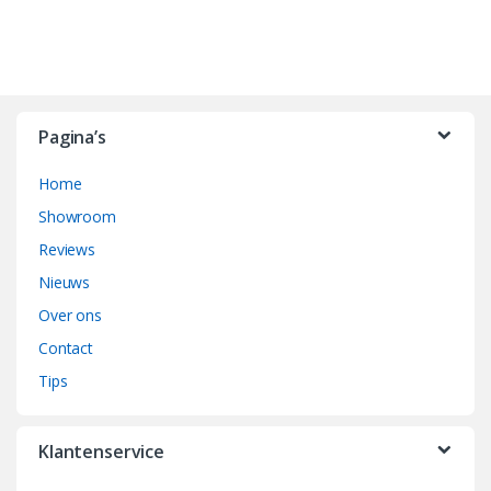
B
r
Pagina’s
a
Home
n
Showroom
d
Reviews
Nieuws
s
Over ons
C
Contact
a
Tips
r
Klantenservice
o