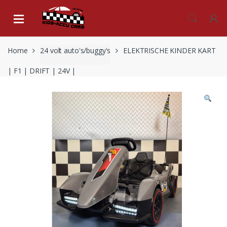
Skip
Skip
to
to
navigation
content
Home
24 volt auto's/buggy's
ELEKTRISCHE KINDER KART
| F1 | DRIFT | 24V |