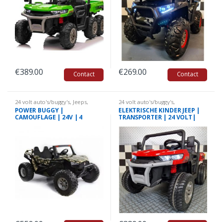
€
389.00
€
269.00
Contact
Contact
24 volt auto's/buggy's
,
Jeeps
,
24 volt auto's/buggy's
,
Kinderauto's
,
Quads
Kinderauto's
,
Quads
POWER BUGGY |
ELEKTRISCHE KINDER JEEP |
CAMOUFLAGE | 24V | 4
TRANSPORTER | 24 VOLT|
WHEEL DRIVE MET RC| 2
ROOD
PERSOONS