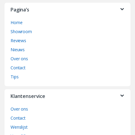
r
Pagina’s
a
Home
n
Showroom
d
Reviews
Nieuws
s
Over ons
C
Contact
a
Tips
r
Klantenservice
o
Over ons
u
Contact
s
Wenslijst