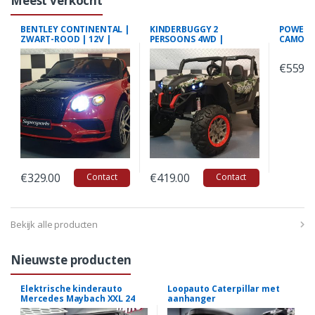
Meest verkocht
BENTLEY CONTINENTAL |
KINDERBUGGY 2
POWER 
ZWART-ROOD | 12V |
PERSOONS 4WD |
CAMOUFL
2.4G RC
CAMOUFLAGE | 2X12V |
| 4 WHE
2.4G RC
2 PERS
€
559.0
€
329.00
€
419.00
Contact
Contact
Bekijk alle producten
Nieuwste producten
Elektrische kinderauto
Loopauto Caterpillar met
Mercedes Maybach XXL 24
aanhanger
volt met MP4 2 persoons