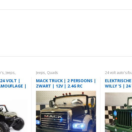
y's
,
Jeeps
,
Jeeps
,
Quads
24 volt auto's/b
s
Quads
24 VOLT |
MACK TRUCK | 2 PERSOONS |
ELEKTRISCHE
CAMOUFLAGE |
ZWART | 12V | 2.4G RC
WILLY ‘S | 2
AFSTANDSBED
PERSOONS