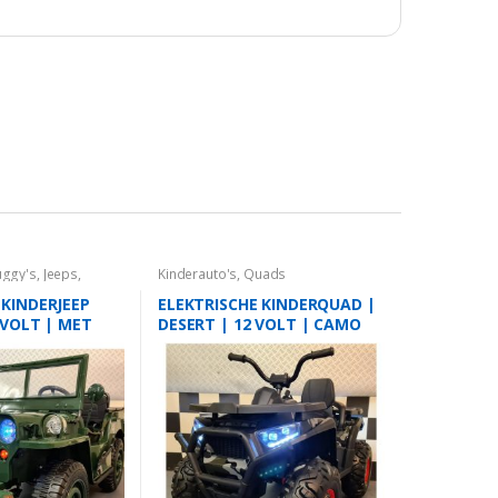
uggy's
,
Jeeps
,
Kinderauto's
,
Quads
 KINDERJEEP
ELEKTRISCHE KINDERQUAD |
4 VOLT | MET
DESERT | 12 VOLT | CAMO
IENING| 3
GROEN