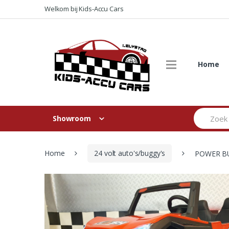
Skip
Skip
Welkom bij Kids-Accu Cars
to
to
navigation
content
Home
Search
Showroom
for:
Home
24 volt auto's/buggy's
POWER BU