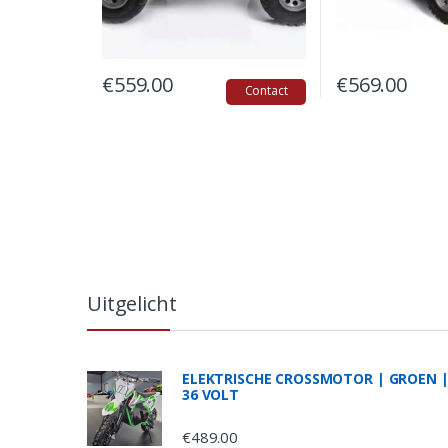
€
559.00
€
569.00
Contact
B
r
Uitgelicht
a
n
ELEKTRISCHE CROSSMOTOR | GROEN 
36 VOLT
d
€
489.00