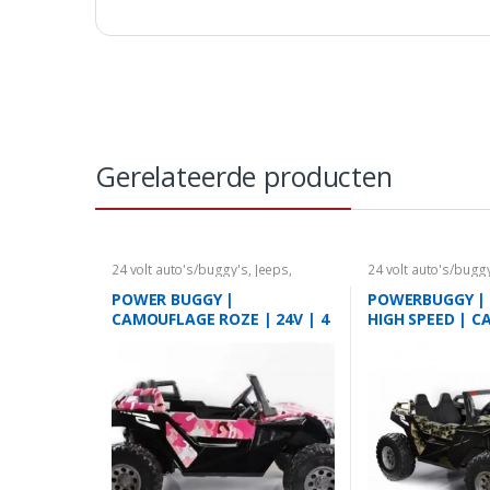
Gerelateerde producten
24 volt auto's/buggy's
,
Jeeps
,
24 volt auto's/bugg
Kinderauto's
,
Quads
Kinderauto's
,
Quad
POWER BUGGY |
POWERBUGGY | 
CAMOUFLAGE ROZE | 24V | 4
HIGH SPEED | 
WHEEL DRIVE MET RC| 2
2 PERSOONS
PERSOONS