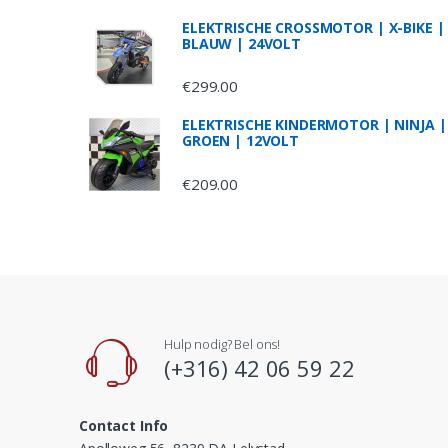
s
ELEKTRISCHE CROSSMOTOR | X-BIKE |
BLAUW | 24VOLT
C
a
€
299.00
r
ELEKTRISCHE KINDERMOTOR | NINJA |
GROEN | 12VOLT
o
€
209.00
u
s
e
l
Hulp nodig? Bel ons!
(+316) 42 06 59 22
Contact Info