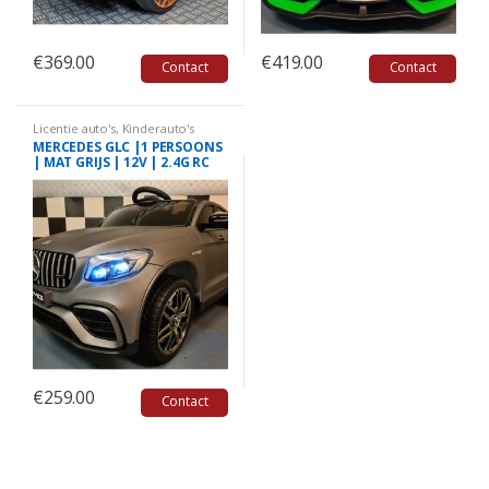
€
369.00
€
419.00
Contact
Contact
Licentie auto's
,
Kinderauto's
Mercedes
MERCEDES GLC |1 PERSOONS
| MAT GRIJS | 12V | 2.4G RC
€
259.00
Contact