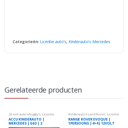
Categorieën:
Licentie auto's
,
Kinderauto's Mercedes
Gerelateerde producten
24 volt auto's/buggy's
,
Licentie
Kinderauto's Land Rover
,
Licentie
auto's
,
Kinderauto's Mercedes
auto's
ACCU KINDERAUTO |
RANGE ROVER EVOQUE |
MERCEDES | G63 | 2
1PERSOONS | 4×4| 12VOLT
PERSOONS | 24 VOLT | WIT
ACCU | 2.4G RC | ZWART