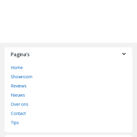
B
r
Pagina’s
a
Home
n
Showroom
d
Reviews
Nieuws
s
Over ons
C
Contact
a
Tips
r