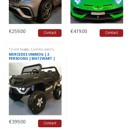
€
259.00
€
419.00
Contact
Contact
12 volt buggy
,
Licentie auto's
,
Kinderauto's Mercedes
MERCEDES UNIMOG | 2
PERSOONS | MATZWART |
4X4 | 12V | 2.4G RC
€
399.00
Contact