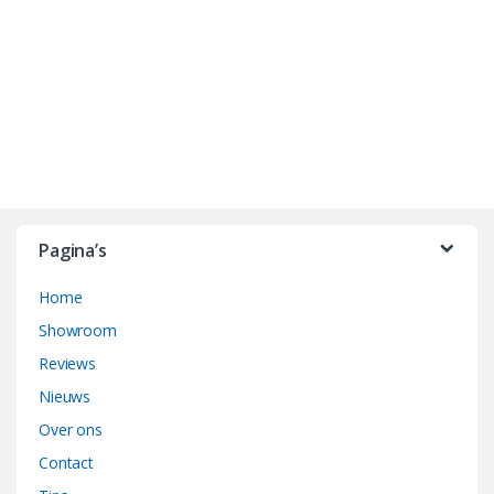
B
r
Pagina’s
a
Home
n
Showroom
d
Reviews
Nieuws
s
Over ons
C
Contact