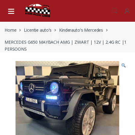
Skip
Skip
to
to
navigation
content
Home
Licentie auto's
Kinderauto's Mercedes
MERCEDES G650 MAYBACH AMG | ZWART | 12V | 2.4G RC |1
PERSOONS