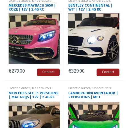
Licentie auto's
,
Kinderauto's
Licentie auto's
,
Kinderauto's
Mercedes
Bentley
MERCEDES MAYBACH S650 |
BENTLEY CONTINENTAL |
ROZE | 12V | 2.4G RC
WIT | 12V | 2.4G RC
€
279.00
€
329.00
Contact
Contact
Licentie auto's
,
Kinderauto's
Licentie auto's
,
Kinderauto's
Mercedes
Lamborghini
MERCEDES GLC |1 PERSOONS
LAMBORGHINI AVENTADOR |
| MAT GRIJS | 12V | 2.4G RC
2 PERSOONS | MET
AFSTANDSBEDIENING |
METALLIC GROEN | 12 VOLT |