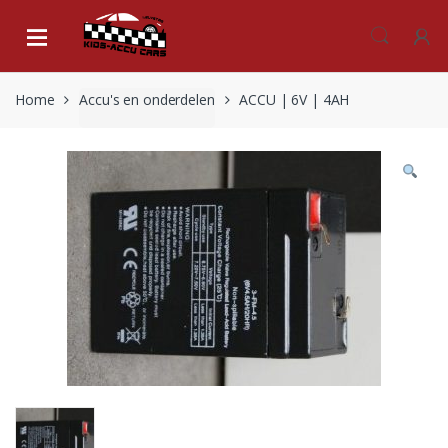
Skip
Skip
to
to
navigation
content
Home
Accu's en onderdelen
ACCU | 6V | 4AH