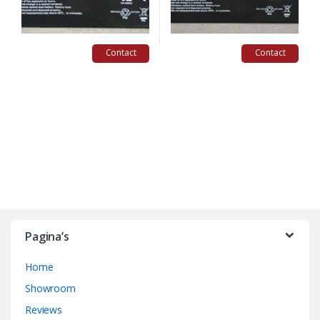
Contact
Contact
B
r
Pagina’s
a
Home
n
Showroom
d
Reviews