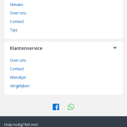
Nieuws
s
Over ons
C
Contact
a
Tips
r
Klantenservice
o
Over ons
u
Contact
s
Wenslijst
e
Vergelijken
l
Hulp nodig? Bel ons!